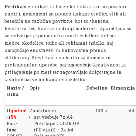
Peslikači
za inkjet in laserske tiskalnike so posebni
papirji, namenjeni za prenos tiskane grafike, slik ali
besedila na različne površine, kot so tkanine,
keramika, les, kovina in drugi materiali. Uporabljajo se
za ustvarjanje personaliziranih izdelkov, kot so
majice, skodelice, torbe ali reklamni izdelki, saj
omogočajo enostaven in kakovosten prenos
oblikovanj. Preslikači so idealni za domačo in
profesionalno uporabo, saj omogočajo kreativnost in
prilagajanje po meri ter zagotavljajo dolgotrajne in
živahne barve na končnem izdelku.
Naziv /
Opis
Debelina
Dimenzija
slika
Ugodno!
Značilnosti:
140 μ
A4
-15%
set vsebuje 7x A4
Poli-
Poli-tape COLOR UP
tape
(PE vinil) + 3x A4