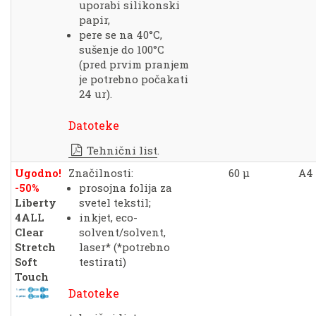
uporabi silikonski
papir,
pere se na 40°C,
sušenje do 100°C
(pred prvim pranjem
je potrebno počakati
24 ur).
Datoteke
Tehnični list
.
Ugodno!
Značilnosti:
60 μ
A4
-50%
prosojna folija za
Liberty
svetel tekstil;
4ALL
inkjet, eco-
Clear
solvent/solvent,
Stretch
laser* (*potrebno
Soft
testirati)
Touch
Datoteke