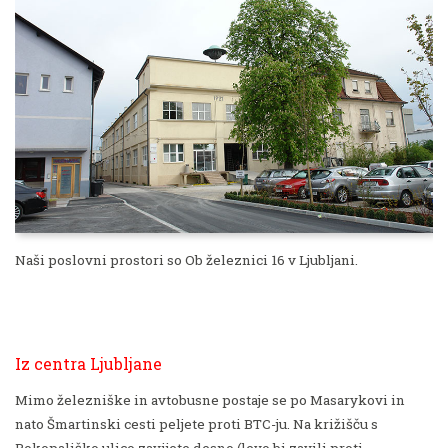
Naši poslovni prostori so Ob železnici 16 v Ljubljani.
Iz centra Ljubljane
Mimo železniške in avtobusne postaje se po Masarykovi in
nato Šmartinski cesti peljete proti BTC-ju. Na križišču s
Pokopališko ulico zavijete desno (levo bi zavili proti