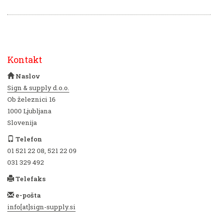
Kontakt
Naslov
Sign & supply d.o.o.
Ob železnici 16
1000 Ljubljana
Slovenija
Telefon
01 521 22 08, 521 22 09
031 329 492
Telefaks
e-pošta
info[at]sign-supply.si