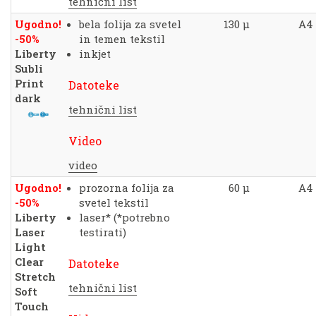
tehnični list
Ugodno!
bela folija za svetel
130 μ
A4
-50%
in temen tekstil
Liberty
inkjet
Subli
Print
Datoteke
dark
tehnični list
Video
video
Ugodno!
prozorna folija za
60 μ
A4
-50%
svetel tekstil
Liberty
laser* (*potrebno
Laser
testirati)
Light
Clear
Datoteke
Stretch
tehnični list
Soft
Touch