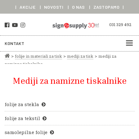
|
AKCIJE
|
NOVOSTI
|
O NAS
|
ZASTOPAMO
|
031 329 492
KONTAKT
>
>
>
folije in materiali za tisk
mediji za tisk
mediji za
namizne tiskalnike
Mediji za namizne tiskalnike
folije za stekla
folije za tekstil
samolepilne folije