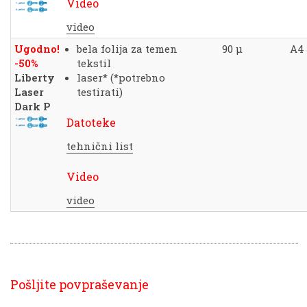
Video
video
Ugodno!
bela folija za temen
90 μ
A4
-50%
tekstil
Liberty
laser* (*potrebno
Laser
testirati)
Dark P
Datoteke
tehnični list
Video
video
Pošljite povpraševanje