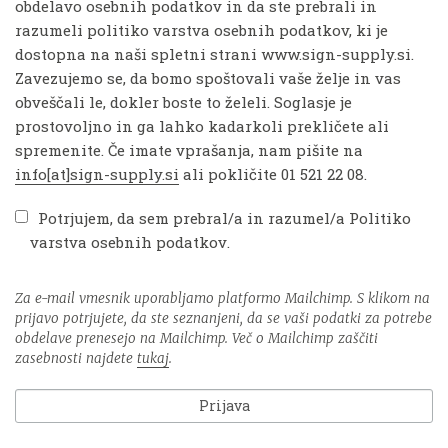
obdelavo osebnih podatkov in da ste prebrali in
razumeli politiko varstva osebnih podatkov, ki je
dostopna na naši spletni strani www.sign-supply.si.
Zavezujemo se, da bomo spoštovali vaše želje in vas
obveščali le, dokler boste to želeli. Soglasje je
prostovoljno in ga lahko kadarkoli prekličete ali
spremenite. Če imate vprašanja, nam pišite na
info[at]sign-supply.si
ali pokličite 01 521 22 08.
Potrjujem, da sem prebral/a in razumel/a
Politiko
varstva osebnih podatkov
.
Za e-mail vmesnik uporabljamo platformo Mailchimp. S klikom na
prijavo potrjujete, da ste seznanjeni, da se vaši podatki za potrebe
obdelave prenesejo na Mailchimp. Več o Mailchimp zaščiti
zasebnosti najdete
tukaj
.