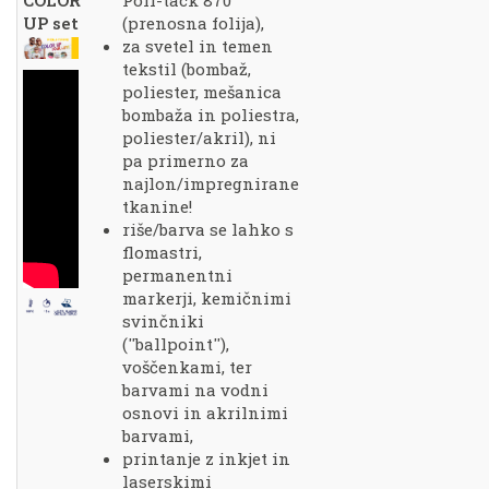
COLOR
Poli-tack 870
UP set
(prenosna folija),
za svetel in temen
tekstil (bombaž,
poliester, mešanica
bombaža in poliestra,
poliester/akril), ni
pa primerno za
najlon/impregnirane
tkanine!
riše/barva se lahko s
flomastri,
permanentni
markerji, kemičnimi
svinčniki
(''ballpoint''),
voščenkami, ter
barvami na vodni
osnovi in akrilnimi
barvami,
printanje z inkjet in
laserskimi